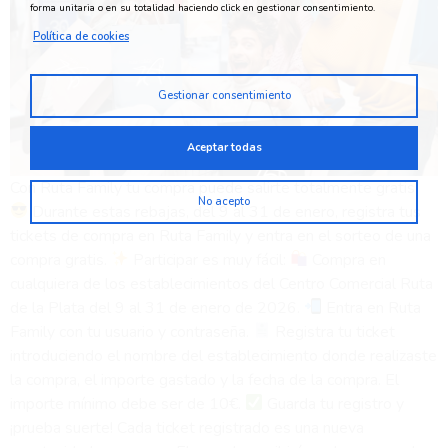
forma unitaria o en su totalidad haciendo click en gestionar consentimiento.
Política de cookies
Gestionar consentimiento
Aceptar todas
Con Ruta Family tu compra puede salirte totalmente gratis.
No acepto
Durante estas rebajas, del 9 al 31 de enero, registra tus
tickets de compra en Ruta Family y entra en el sorteo de una
compra gratis.
Participar es muy fácil:
Compra en
cualquiera de los establecimientos del Centro Comercial Ruta
de la Plata del 9 al 31 de enero de 2026.
Entra en Ruta
Family con tu usuario y contraseña.
Registra tu ticket
introduciendo el nombre del establecimiento donde realizaste
la compra, el importe gastado y la fecha de la compra. El
importe mínimo debe ser de 10€.
Guarda tu registro y
¡prueba suerte! Cada ticket registrado es una nueva