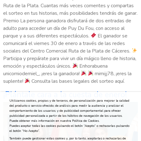
Ruta de la Plata. Cuantas más veces comentes y compartas
el sorteo en tus historias, más posibilidades tendrás de ganar.
Premio La persona ganadora disfrutará de dos entradas de
adulto para acceder un día de Puy Du Fou, con acceso al
parque y a sus diferentes espectáculos.
El ganador se
comunicará el viernes 30 de enero a través de las redes
sociales del Centro Comercial Ruta de la Plata de Cáceres.
Participa y prepárate para vivir un día mágico lleno de historia,
emoción y espectáculos únicos.
Enhorabuena
unicorniodemiel_, ¡eres la ganadora!
mimijj78, ¡eres la
suplente!
Consulta las bases legales del sorteo aquí.
¡Plántale cara a la cuesta de enero!
Utilizamos cookies, propias y de terceros, de personalización para mejorar la calidad
del producto o servicio ofrecido; de análisis para medir la audiencia y analizar el
comportamiento de los usuarios; y de publicidad comportamental para ofrecer
publicidad personalizada a partir de los hábitos de navegación de los usuarios.
Puede obtener más información en nuestra Política de Cookies.
Puedes aceptar todas las cookies pulsando el botón “Acepto” o rechazarlas pulsando
el botón “No Acepto”.
También puede gestionar estas cookies y, por lo tanto, aceptarlas o rechazarlas de