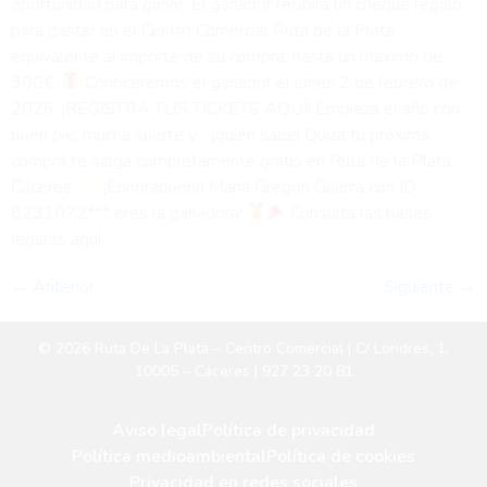
oportunidad para ganar. El ganador recibirá un cheque regalo
para gastar en el Centro Comercial Ruta de la Plata
equivalente al importe de su compra, hasta un máximo de
300€.
Conoceremos el ganador el lunes 2 de febrero de
2026. ¡REGISTRA TUS TICKETS AQUÍ! Empieza el año con
buen pie, mucha suerte y… ¡quién sabe! Quizá tu próxima
compra te salga completamente gratis en Ruta de la Plata,
Cáceres.
¡Enhorabuena María Gregori Guerra con ID
8231072*** eres la ganadora!
Consulta las bases
legales aquí.
←
Anterior
Siguiente
→
© 2026 Ruta De La Plata – Centro Comercial | C/ Londres, 1,
10005 – Cáceres | 927 23 20 81
Aviso legal
Política de privacidad
Política medioambiental
Política de cookies
Privacidad en redes sociales