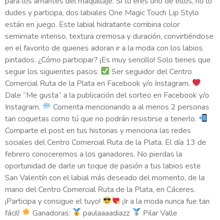
para los amantes del maquillaje. Si tú eres uno de ellos, no lo
dudes y participa, dos labiales One Magic Touch Lip Stylo
están en juego. Este labial hidratante combina color
semimate intenso, textura cremosa y duración, convirtiéndose
en el favorito de quienes adoran ir a la moda con los labios
pintados. ¿Cómo participar? ¡Es muy sencillo! Solo tienes que
seguir los siguientes pasos:
Ser seguidor del Centro
Comercial Ruta de la Plata en Facebook y/o Instagram.
Dale “Me gusta” a la publicación del sorteo en Facebook y/o
Instagram.
Comenta mencionando a al menos 2 personas
tan coquetas como tú que no podrán resistirse a tenerlo.
Comparte el post en tus historias y menciona las redes
sociales del Centro Comercial Ruta de la Plata. El día 13 de
febrero conoceremos a los ganadores. No pierdas la
oportunidad de darle un toque de pasión a tus labios este
San Valentín con el labial más deseado del momento, de la
mano del Centro Comercial Ruta de la Plata, en Cáceres.
¡Participa y consigue el tuyo!
¡Ir a la moda nunca fue tan
fácil!
Ganadoras:
paulaaaadiazz
Pilar Valle