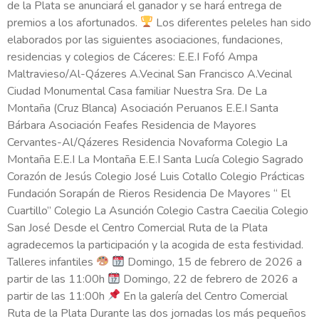
de la Plata se anunciará el ganador y se hará entrega de
premios a los afortunados.
Los diferentes peleles han sido
elaborados por las siguientes asociaciones, fundaciones,
residencias y colegios de Cáceres: E.E.I Fofó Ampa
Maltravieso/Al-Qázeres A.Vecinal San Francisco A.Vecinal
Ciudad Monumental Casa familiar Nuestra Sra. De La
Montaña (Cruz Blanca) Asociación Peruanos E.E.I Santa
Bárbara Asociación Feafes Residencia de Mayores
Cervantes-Al/Qázeres Residencia Novaforma Colegio La
Montaña E.E.I La Montaña E.E.I Santa Lucía Colegio Sagrado
Corazón de Jesús Colegio José Luis Cotallo Colegio Prácticas
Fundación Sorapán de Rieros Residencia De Mayores “ El
Cuartillo” Colegio La Asunción Colegio Castra Caecilia Colegio
San José Desde el Centro Comercial Ruta de la Plata
agradecemos la participación y la acogida de esta festividad.
Talleres infantiles
Domingo, 15 de febrero de 2026 a
partir de las 11:00h
Domingo, 22 de febrero de 2026 a
partir de las 11:00h
En la galería del Centro Comercial
Ruta de la Plata Durante las dos jornadas los más pequeños