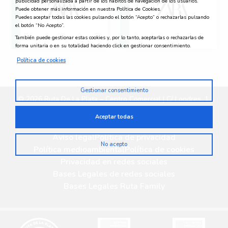
publicidad personalizada a partir de los hábitos de navegación de los usuarios.
Puede obtener más información en nuestra Política de Cookies.
Puedes aceptar todas las cookies pulsando el botón “Acepto” o rechazarlas pulsando
el botón “No Acepto”.
También puede gestionar estas cookies y, por lo tanto, aceptarlas o rechazarlas de
forma unitaria o en su totalidad haciendo click en gestionar consentimiento.
Política de cookies
Gestionar consentimiento
© 2026 Ruta De La Plata – Centro Comercial | C/ Londres, 1,
10005 – Cáceres | 927 23 20 81
Aceptar todas
Aviso legal
Política de privacidad
No acepto
Política medioambiental
Política de cookies
Privacidad en redes sociales
Bases Legales de redes sociales
Bases Legales Ruta Family