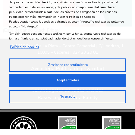
del producto o servicio ofrecido; de análisis para medir la audiencia y analizar el
comportamiento de los usuarios; y de publicidad comportamental para ofrecer
publicidad personalizada a partir de los hábitos de navegación de los usuarios.
Puede obtener más información en nuestra Política de Cookies.
Puedes aceptar todas las cookies pulsando el botón “Acepto” o rechazarlas pulsando
el botón “No Acepto”.
¡Está llegando Black Friday!
También puede gestionar estas cookies y, por lo tanto, aceptarlas o rechazarlas de
forma unitaria o en su totalidad haciendo click en gestionar consentimiento.
© 2026 Ruta De La Plata – Centro Comercial | C/ Londres, 1,
Política de cookies
10005 – Cáceres | 927 23 20 81
Gestionar consentimiento
Aviso legal
Política de privacidad
Política medioambiental
Política de cookies
Aceptar todas
Privacidad en redes sociales
Bases Legales de redes sociales
Bases Legales Ruta Family
No acepto