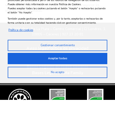
publicidad personalizada a partir de los hábitos de navegación de los usuarios.
voluntario, fortaleciendo alianzas para mejorar la
Puede obtener más información en nuestra Política de Cookies.
Puedes aceptar todas las cookies pulsando el botón “Acepto” o rechazarlas pulsando
salud y salvar vidas.
el botón “No Acepto”.
También puede gestionar estas cookies y, por lo tanto, aceptarlas o rechazarlas de
forma unitaria o en su totalidad haciendo click en gestionar consentimiento.
© 2026 Ruta De La Plata – Centro Comercial | C/ Londres, 1,
Política de cookies
10005 – Cáceres | 927 23 20 81
Gestionar consentimiento
Aviso legal
Política de privacidad
Política medioambiental
Política de cookies
Aceptar todas
Privacidad en redes sociales
Bases Legales de redes sociales
Bases Legales Ruta Family
No acepto