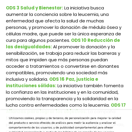
ODS 3 Salud y Bienestar:
La iniciativa busca
aumentar la conciencia sobre la leucemia, una
enfermedad que afecta la salud de muchas
personas, y promover la donación de médula ósea y
células madre, que puede ser la única esperanza de
cura para algunos pacientes.
ODS 10
Reducción de
las desigualdades:
Al promover la donación y la
sensibilización, se trabaja para reducir las barreras y
mitos que impiden que más personas puedan
acceder a tratamientos o convertirse en donantes
compatibles, promoviendo una sociedad más
inclusiva y solidaria.
ODS 16
Paz, justicia e
instituciones sólidas:
La iniciativa también fomenta
la confianza en las instituciones y en la comunidad,
promoviendo la transparencia y la solidaridad en la
lucha contra enfermedades como la leucemia.
ODS 17
Alianzas para lograr los objetivos:
La campaña
fomenta la colaboración entre la comunidad,
Utilizamos cookies, propias y de terceros, de personalización para mejorar la calidad
del producto o servicio ofrecido; de análisis para medir la audiencia y analizar el
promoviendo la participación activa, ya sea donando,
comportamiento de los usuarios; y de publicidad comportamental para ofrecer
compartiendo información o participando como