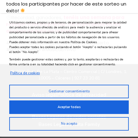
todos los participantes por hacer de este sorteo un
éxito!
Recordad, ganadores,
tenéis una semana para
Utilizamos cookies, propias y de terceros, de personalización para mejorar la calidad
recoger vuestro premio
.
¡Os esperamos en las
del producto o servicio ofrecido; de análisis para medir la audiencia y analizar el
oficinas de Ruta de la Plata!
comportamiento de los usuarios; y de publicidad comportamental para ofrecer
publicidad personalizada a partir de los hábitos de navegación de los usuarios.
#AnaMenaConcierto #GanadoresConcierto
Puede obtener más información en nuestra Política de Cookies.
Puedes aceptar todas las cookies pulsando el botón “Acepto” o rechazarlas pulsando
#Enhorabuena #MúsicaEnVivo
el botón “No Acepto”.
También puede gestionar estas cookies y, por lo tanto, aceptarlas o rechazarlas de
forma unitaria o en su totalidad haciendo click en gestionar consentimiento.
© 2026 Ruta De La Plata – Centro Comercial | C/ Londres, 1,
Política de cookies
10005 – Cáceres | 927 23 20 81
Gestionar consentimiento
Aviso legal
Política de privacidad
Política medioambiental
Política de cookies
Aceptar todas
Privacidad en redes sociales
Bases Legales de redes sociales
Bases Legales Ruta Family
No acepto