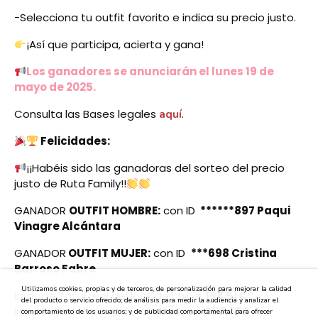
-Selecciona tu outfit favorito e indica su precio justo.
¡Así que participa, acierta y gana!
Los ganadores se anunciarán el lunes 19 de
mayo de 2025.
Consulta las Bases legales
.
aquí
Felicidades:
¡¡Habéis sido las ganadoras del sorteo del precio
justo de Ruta Family!!
GANADOR
OUTFIT HOMBRE:
con ID
******897 Paqui
Vinagre Alcántara
GANADOR
OUTFIT MUJER:
con ID
***698 Cristina
Barroso Fabre
Utilizamos cookies, propias y de terceros, de personalización para mejorar la calidad
Importe total real del look de chica:
198,51€
del producto o servicio ofrecido; de análisis para medir la audiencia y analizar el
Importe total real del look de chico:
203,77€
comportamiento de los usuarios; y de publicidad comportamental para ofrecer