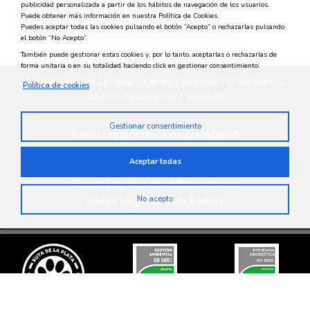
publicidad personalizada a partir de los hábitos de navegación de los usuarios.
Puede obtener más información en nuestra Política de Cookies.
¡REGÍSTRA TUS TICKETS AQUÍ!
Puedes aceptar todas las cookies pulsando el botón “Acepto” o rechazarlas pulsando
el botón “No Acepto”.
También puede gestionar estas cookies y, por lo tanto, aceptarlas o rechazarlas de
forma unitaria o en su totalidad haciendo click en gestionar consentimiento.
© 2026 Ruta De La Plata – Centro Comercial | C/ Londres, 1,
Política de cookies
10005 – Cáceres | 927 23 20 81
Gestionar consentimiento
Aviso legal
Política de privacidad
Política medioambiental
Política de cookies
Aceptar todas
Privacidad en redes sociales
Bases Legales de redes sociales
Bases Legales Ruta Family
No acepto