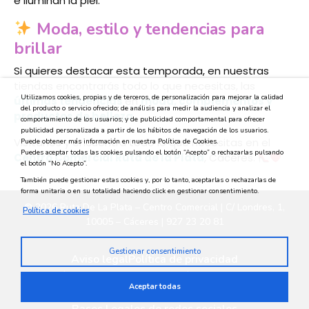
e iluminan la piel.
Moda, estilo y tendencias para
brillar
Si quieres destacar esta temporada, en nuestras
tiendas encontrarás todo lo que necesitas, las
Utilizamos cookies, propias y de terceros, de personalización para mejorar la calidad
últimas tendencias
en
moda, complementos y
del producto o servicio ofrecido; de análisis para medir la audiencia y analizar el
productos de belleza.
comportamiento de los usuarios; y de publicidad comportamental para ofrecer
publicidad personalizada a partir de los hábitos de navegación de los usuarios.
Visítanos y encuentra todo lo que necesitas en el
Puede obtener más información en nuestra Política de Cookies.
Puedes aceptar todas las cookies pulsando el botón “Acepto” o rechazarlas pulsando
Centro Comercial Ruta de la Plata
, Cáceres.
el botón “No Acepto”.
También puede gestionar estas cookies y, por lo tanto, aceptarlas o rechazarlas de
forma unitaria o en su totalidad haciendo click en gestionar consentimiento.
© 2026 Ruta De La Plata – Centro Comercial | C/ Londres, 1,
Política de cookies
10005 – Cáceres | 927 23 20 81
Gestionar consentimiento
Aviso legal
Política de privacidad
Política medioambiental
Política de cookies
Aceptar todas
Privacidad en redes sociales