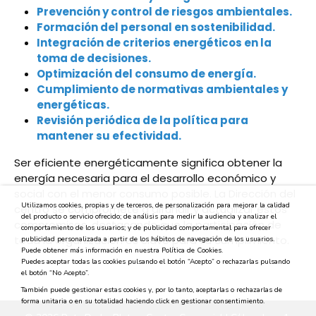
Prevención y control de riesgos ambientales.
Formación del personal en sostenibilidad.
Integración de criterios energéticos en la
toma de decisiones.
Optimización del consumo de energía.
Cumplimiento de normativas ambientales y
energéticas.
Revisión periódica de la política para
mantener su efectividad.
Ser eficiente energéticamente significa obtener la
energía necesaria para el desarrollo económico y
social con el menor consumo posible. La Dirección del
Utilizamos cookies, propias y de terceros, de personalización para mejorar la calidad
centro se compromete a difundir y actualizar estos
del producto o servicio ofrecido; de análisis para medir la audiencia y analizar el
compromisos, destacando que la participación de
comportamiento de los usuarios; y de publicidad comportamental para ofrecer
toda la organización es clave para su cumplimiento.
publicidad personalizada a partir de los hábitos de navegación de los usuarios.
Puede obtener más información en nuestra Política de Cookies.
Puedes aceptar todas las cookies pulsando el botón “Acepto” o rechazarlas pulsando
el botón “No Acepto”.
También puede gestionar estas cookies y, por lo tanto, aceptarlas o rechazarlas de
forma unitaria o en su totalidad haciendo click en gestionar consentimiento.