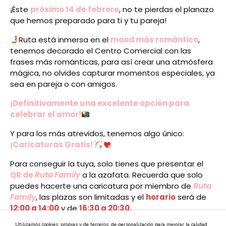
¡Éste
próximo 14 de febrero
, no te pierdas el planazo
que hemos preparado para ti y tu pareja!
Ruta está inmersa en el
mood más romántico
,
tenemos decorado el Centro Comercial con las
frases más románticas, para así crear una atmósfera
mágica, no olvides capturar momentos especiales, ya
sea en pareja o con amigos.
¡Definitivamente una excelente opción para
celebrar el amor!
Y para los más atrevidos, tenemos algo único:
¡Caricaturas Gratis!
Para conseguir la tuya, solo tienes que presentar el
QR de
Ruta Family
a la azafata. Recuerda que solo
puedes hacerte una caricatura por miembro de
Ruta
Family
, las plazas son limitadas y el
horario
será de
12:00 a 14:00
y de
16:30 a 20:30.
Utilizamos cookies, propias y de terceros, de personalización para mejorar la calidad