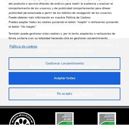
(*) Por orden de llegada y hasta un máximo de 36
del producto o servicio ofrecido; de análisis para medir la audiencia y analizar el
parejas.
comportamiento de los usuarios; y de publicidad comportamental para ofrecer
publicidad personalizada a partir de los hábitos de navegación de los usuarios.
¡Ven a disfrutar de un día lleno de amor, fotos
Puede obtener más información en nuestra Política de Cookies.
Puedes aceptar todas las cookies pulsando el botón “Acepto” o rechazarlas pulsando
divertidas y muchas risas en Ruta!
el botón “No Acepto”.
También puede gestionar estas cookies y, por lo tanto, aceptarlas o rechazarlas de
forma unitaria o en su totalidad haciendo click en gestionar consentimiento.
© 2026 Ruta De La Plata – Centro Comercial | C/ Londres, 1,
Política de cookies
10005 – Cáceres | 927 23 20 81
Gestionar consentimiento
Aviso legal
Política de privacidad
Política medioambiental
Política de cookies
Aceptar todas
Privacidad en redes sociales
Bases Legales de redes sociales
Bases Legales Ruta Family
No acepto