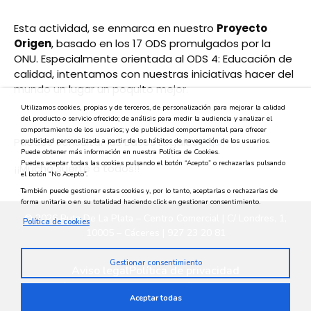
Esta actividad, se enmarca en nuestro
Proyecto
Origen
, basado en los 17 ODS promulgados por la
ONU. Especialmente orientada al ODS 4: Educación de
calidad, intentamos con nuestras iniciativas hacer del
mundo un lugar un poquito mejor.
Utilizamos cookies, propias y de terceros, de personalización para mejorar la calidad
del producto o servicio ofrecido; de análisis para medir la audiencia y analizar el
comportamiento de los usuarios; y de publicidad comportamental para ofrecer
Puedes consultar las Bases Legales
.
Aquí
publicidad personalizada a partir de los hábitos de navegación de los usuarios.
Puede obtener más información en nuestra Política de Cookies.
Puedes aceptar todas las cookies pulsando el botón “Acepto” o rechazarlas pulsando
¡¡Mucha suerte a todos!!
el botón “No Acepto”.
También puede gestionar estas cookies y, por lo tanto, aceptarlas o rechazarlas de
forma unitaria o en su totalidad haciendo click en gestionar consentimiento.
© 2026 Ruta De La Plata – Centro Comercial | C/ Londres, 1,
Política de cookies
10005 – Cáceres | 927 23 20 81
Gestionar consentimiento
Aviso legal
Política de privacidad
Política medioambiental
Política de cookies
Aceptar todas
Privacidad en redes sociales