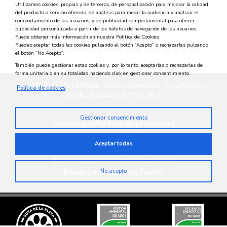
Utilizamos cookies, propias y de terceros, de personalización para mejorar la calidad
del producto o servicio ofrecido; de análisis para medir la audiencia y analizar el
comportamiento de los usuarios; y de publicidad comportamental para ofrecer
*Recuerda consultar los horarios de nuestros
publicidad personalizada a partir de los hábitos de navegación de los usuarios.
establecimientos antes de desplazarte.
Puede obtener más información en nuestra Política de Cookies.
Puedes aceptar todas las cookies pulsando el botón “Acepto” o rechazarlas pulsando
Supermercado abierto jueves 6 de abril de 9 a 15h.
el botón “No Acepto”.
También puede gestionar estas cookies y, por lo tanto, aceptarlas o rechazarlas de
forma unitaria o en su totalidad haciendo click en gestionar consentimiento.
© 2026 Ruta De La Plata – Centro Comercial | C/ Londres, 1,
Política de cookies
10005 – Cáceres | 927 23 20 81
Gestionar consentimiento
Aviso legal
Política de privacidad
Política medioambiental
Política de cookies
Aceptar todas
Privacidad en redes sociales
Bases Legales de redes sociales
Bases Legales Ruta Family
No acepto