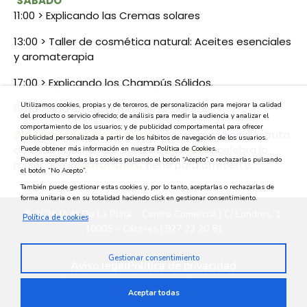
SÁBADO
11:00 > Explicando las Cremas solares
13:00
>
Taller de cosmética natural: Aceites esenciales
y aromaterapia
17:00 > Explicando los Champús Sólidos.
Utilizamos cookies, propias y de terceros, de personalización para mejorar la calidad
19:00
>
Spa en casa: masaje antiojeras.
del producto o servicio ofrecido; de análisis para medir la audiencia y analizar el
comportamiento de los usuarios; y de publicidad comportamental para ofrecer
¡
No te quedes sin tu plaza
y reserva ya
! Disfruta
aquí
publicidad personalizada a partir de los hábitos de navegación de los usuarios.
de esta experiencia única de
belleza
y celebra lo
Puede obtener más información en nuestra Política de Cookies.
Puedes aceptar todas las cookies pulsando el botón “Acepto” o rechazarlas pulsando
mejor que la
naturaleza
tiene para ofrecerte.
el botón “No Acepto”.
También puede gestionar estas cookies y, por lo tanto, aceptarlas o rechazarlas de
forma unitaria o en su totalidad haciendo click en gestionar consentimiento.
© 2026 Ruta De La Plata – Centro Comercial | C/ Londres, 1,
Política de cookies
10005 – Cáceres | 927 23 20 81
Gestionar consentimiento
Aviso legal
Política de privacidad
Política medioambiental
Política de cookies
Aceptar todas
Privacidad en redes sociales