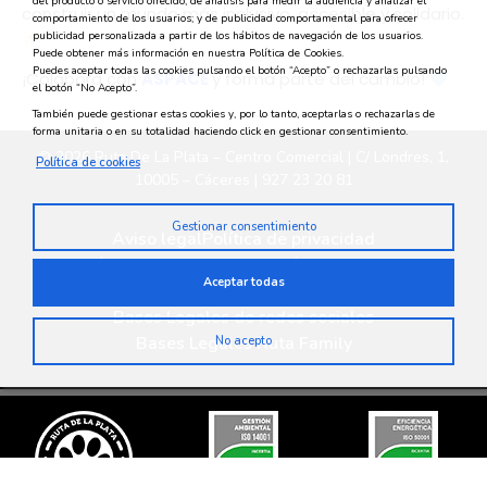
del producto o servicio ofrecido; de análisis para medir la audiencia y analizar el
construir un mundo más inclusivo, accesible y solidario.
comportamiento de los usuarios; y de publicidad comportamental para ofrecer
publicidad personalizada a partir de los hábitos de navegación de los usuarios.
Puede obtener más información en nuestra Política de Cookies.
Puedes aceptar todas las cookies pulsando el botón “Acepto” o rechazarlas pulsando
¡Colabora con
ASPACE
y forma parte del cambio!
el botón “No Acepto”.
También puede gestionar estas cookies y, por lo tanto, aceptarlas o rechazarlas de
forma unitaria o en su totalidad haciendo click en gestionar consentimiento.
© 2026 Ruta De La Plata – Centro Comercial | C/ Londres, 1,
Política de cookies
10005 – Cáceres | 927 23 20 81
Gestionar consentimiento
Aviso legal
Política de privacidad
Política medioambiental
Política de cookies
Aceptar todas
Privacidad en redes sociales
Bases Legales de redes sociales
Bases Legales Ruta Family
No acepto