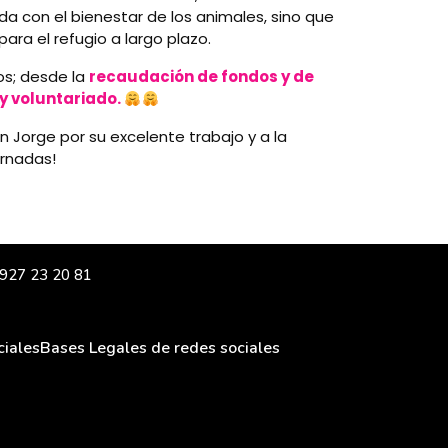
 con el bienestar de los animales, sino que
ra el refugio a largo plazo.
os; desde la
recaudación de fondos y de
y voluntariado.
an Jorge por su excelente trabajo y a la
ornadas!
| 927 23 20 81
ciales
Bases Legales de redes sociales