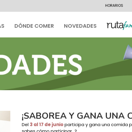
HORARIOS
AS
DÓNDE COMER
NOVEDADES
¡SABOREA Y GANA UNA 
Del
3 al 17 de junio
participa y gana una comida 
sabes cómo participar…?