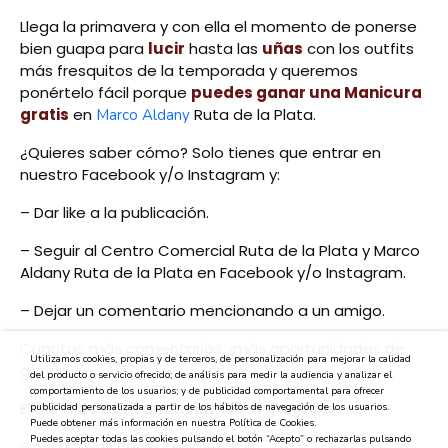
Llega la primavera y con ella el momento de ponerse
bien guapa para
lucir
hasta las
uñas
con los outfits
más fresquitos de la temporada y queremos
ponértelo fácil porque
puedes
ganar una Manicura
gratis
en
Ruta de la Plata.
Marco Aldany
¿Quieres saber cómo? Solo tienes que entrar en
nuestro Facebook y/o Instagram y:
– Dar like a la publicación.
– Seguir al Centro Comercial Ruta de la Plata y Marco
Aldany Ruta de la Plata en Facebook y/o Instagram.
– Dejar un comentario mencionando a un amigo.
Cuantos más comentarios, ¡más oportunidades de
Utilizamos cookies, propias y de terceros, de personalización para mejorar la calidad
ganar!
del producto o servicio ofrecido; de análisis para medir la audiencia y analizar el
comportamiento de los usuarios; y de publicidad comportamental para ofrecer
El día
11 de abril anunciamos el ganador.
publicidad personalizada a partir de los hábitos de navegación de los usuarios.
Puede obtener más información en nuestra Política de Cookies.
Puedes aceptar todas las cookies pulsando el botón “Acepto” o rechazarlas pulsando
Consulta las Bases Legales
.
aquí