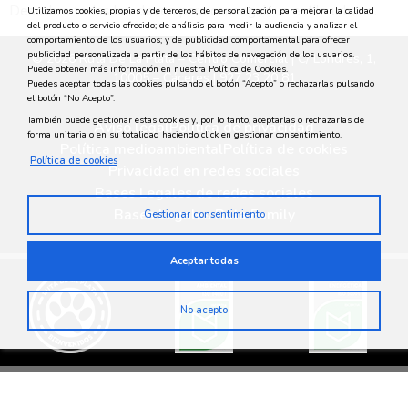
Descubre todas las claves para conseguir un estilo urbano.
Utilizamos cookies, propias y de terceros, de personalización para mejorar la calidad
del producto o servicio ofrecido; de análisis para medir la audiencia y analizar el
comportamiento de los usuarios; y de publicidad comportamental para ofrecer
publicidad personalizada a partir de los hábitos de navegación de los usuarios.
© 2026 Ruta De La Plata – Centro Comercial | C/ Londres, 1,
Puede obtener más información en nuestra Política de Cookies.
10005 – Cáceres | 927 23 20 81
Puedes aceptar todas las cookies pulsando el botón “Acepto” o rechazarlas pulsando
el botón “No Acepto”.
También puede gestionar estas cookies y, por lo tanto, aceptarlas o rechazarlas de
Aviso legal
Política de privacidad
forma unitaria o en su totalidad haciendo click en gestionar consentimiento.
Política medioambiental
Política de cookies
Política de cookies
Privacidad en redes sociales
Bases Legales de redes sociales
Bases Legales Ruta Family
Gestionar consentimiento
Aceptar todas
No acepto