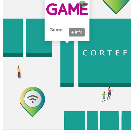
Game
+ info