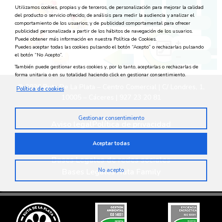
Utilizamos cookies, propias y de terceros, de personalización para mejorar la calidad
del producto o servicio ofrecido; de análisis para medir la audiencia y analizar el
comportamiento de los usuarios; y de publicidad comportamental para ofrecer
publicidad personalizada a partir de los hábitos de navegación de los usuarios.
Puede obtener más información en nuestra Política de Cookies.
Puedes aceptar todas las cookies pulsando el botón “Acepto” o rechazarlas pulsando
el botón “No Acepto”.
También puede gestionar estas cookies y, por lo tanto, aceptarlas o rechazarlas de
forma unitaria o en su totalidad haciendo click en gestionar consentimiento.
© 2026 Ruta De La Plata – Centro Comercial | C/ Londres, 1,
Política de cookies
10005 – Cáceres | 927 23 20 81
Gestionar consentimiento
Aviso legal
Política de privacidad
Política medioambiental
Política de cookies
Aceptar todas
Privacidad en redes sociales
Bases Legales de redes sociales
Bases Legales Ruta Family
No acepto