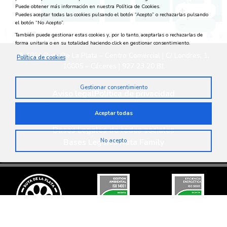
Puede obtener más información en nuestra Política de Cookies.
Puedes aceptar todas las cookies pulsando el botón “Acepto” o rechazarlas pulsando
el botón “No Acepto”.
También puede gestionar estas cookies y, por lo tanto, aceptarlas o rechazarlas de
forma unitaria o en su totalidad haciendo click en gestionar consentimiento.
© 2026 Ruta De La Plata – Centro Comercial | C/ Londres, 1,
Política de cookies
10005 – Cáceres | 927 23 20 81
Gestionar consentimiento
Aviso legal
Política de privacidad
Política medioambiental
Política de cookies
Aceptar todas
Privacidad en redes sociales
Bases Legales de redes sociales
Bases Legales Ruta Family
No acepto