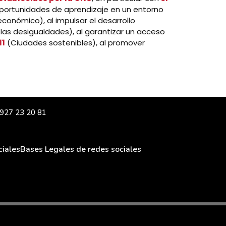
 oportunidades de aprendizaje en un entorno
conómico), al impulsar el desarrollo
las desigualdades), al garantizar un acceso
11
(Ciudades sostenibles), al promover
| 927 23 20 81
ciales
Bases Legales de redes sociales