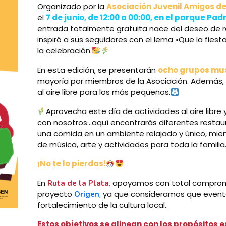
Organizado por la
Asociación Juvenil Amigos de
el
7 de junio, de 12:00 a 00:00, en el parque Pa
entrada totalmente gratuita nace del deseo de re
inspiró a sus seguidores con el lema «Que la fiest
la celebración.
En esta edición, se presentarán
ocho grupos mus
mayoría por miembros de la Asociación. Además, 
al aire libre para los más pequeños.
Aprovecha este día de actividades al aire libre
con nosotros…aquí encontrarás diferentes restaur
una comida en un ambiente relajado y único, mien
de música, arte y actividades para toda la familia
¡No te lo pierdas!
En
,
apoyamos con total compromis
Ruta de la Plata
proyecto
,
ya que consideramos que evento
Origen
fortalecimiento de la cultura local.
Estos objetivos se alinean con los propósitos 