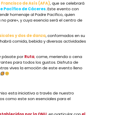
 Francisco de Asís (AFA)
, que se celebrará
dre Pacífico de Cáceres.
Este evento con
ndir homenaje al Padre Pacífico, quien
a no pare», y cuya esencia será el centro de
icales y dos de danza
, conformados en su
habrá comida, bebida y diversas actividades
 y pásate por
Ruta
,
come, merienda o cena
antes para todos los gustos. Disfruta de
tras vives la emoción de este evento lleno
.
o esta iniciativa a través de nuestro
s como este son esenciales para el
establecidos por la ONU
, en particular con
el