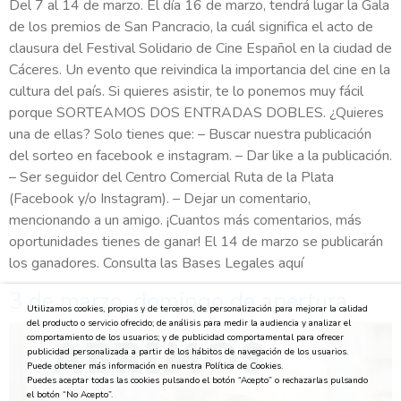
Del 7 al 14 de marzo. El día 16 de marzo, tendrá lugar la Gala
de los premios de San Pancracio, la cuál significa el acto de
clausura del Festival Solidario de Cine Español en la ciudad de
Cáceres. Un evento que reivindica la importancia del cine en la
cultura del país. Si quieres asistir, te lo ponemos muy fácil
porque SORTEAMOS DOS ENTRADAS DOBLES. ¿Quieres
una de ellas? Solo tienes que: – Buscar nuestra publicación
del sorteo en facebook e instagram. – Dar like a la publicación.
– Ser seguidor del Centro Comercial Ruta de la Plata
(Facebook y/o Instagram). – Dejar un comentario,
mencionando a un amigo. ¡Cuantos más comentarios, más
oportunidades tienes de ganar! El 14 de marzo se publicarán
los ganadores. Consulta las Bases Legales aquí
3 de marzo, domingo de apertura
Utilizamos cookies, propias y de terceros, de personalización para mejorar la calidad
del producto o servicio ofrecido; de análisis para medir la audiencia y analizar el
comportamiento de los usuarios; y de publicidad comportamental para ofrecer
publicidad personalizada a partir de los hábitos de navegación de los usuarios.
Puede obtener más información en nuestra Política de Cookies.
Puedes aceptar todas las cookies pulsando el botón “Acepto” o rechazarlas pulsando
el botón “No Acepto”.