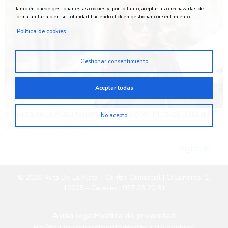
También puede gestionar estas cookies y, por lo tanto, aceptarlas o rechazarlas de
forma unitaria o en su totalidad haciendo click en gestionar consentimiento.
Política de cookies
Gestionar consentimiento
Aceptar todas
En Ruta de la Plata tenemos los mejores motivos para que
No acepto
disfrutes con nosotros.
Siguiente
→
© 2026 Ruta De La Plata – Centro Comercial | C/ Londres, 1,
10005 – Cáceres | 927 23 20 81
Aviso legal
Política de privacidad
Política medioambiental
Política de cookies